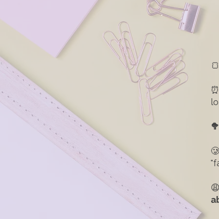

lo


"f

a