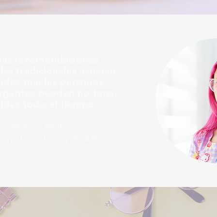
as recomendaciones
ales tradicionales asumen
dades que las personas
rgentes pueden no tener
ibles todo el tiempo."
Valentina Bello
ionista autista y TDAH