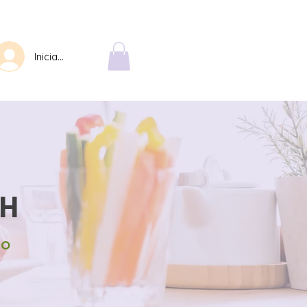
Iniciar sesión
AH
so