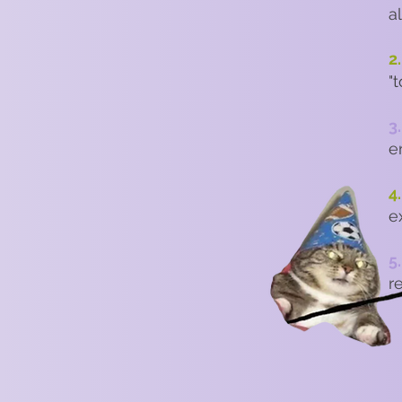
a
2.
"
3.​
e
4
e
5.
r