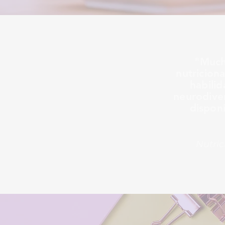
"Much
nutricion
habili
neurodive
dispon
Nutric