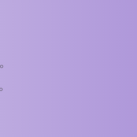
no
do