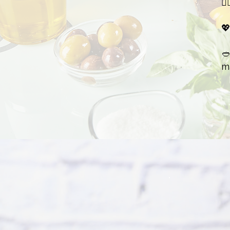
👉


m