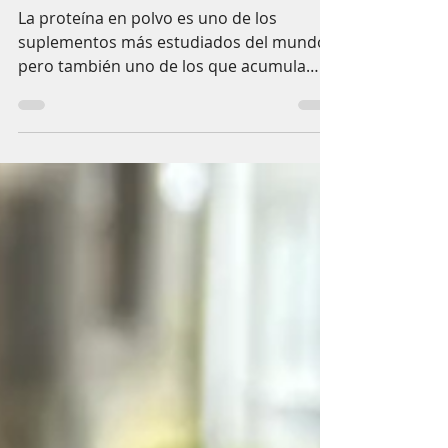
proteína aislada
La proteína en polvo es uno de los
suplementos más estudiados del mundo,
pero también uno de los que acumula
más mitos. Entre redes sociales, consejos
del gimnasio y comentarios de conocidos,
es fácil terminar confundido. Mito 1: “La
proteína en polvo daña los riñones” Este
probablemente sea el mito más repetido.
La realidad es que, en personas con
riñones sanos, no existe evidencia de que
consumir proteína en polvo cause daño
renal. Es cierto que las personas con
enfermedad