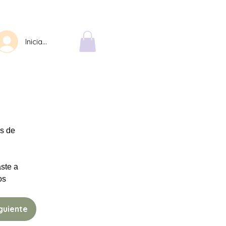
Iniciar sesión
s de 
ste a 
s 
guiente