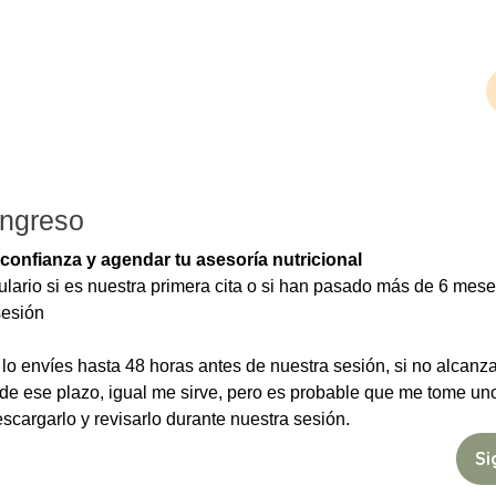
sesorías
Blog
Cursos
Curso TDAH
ingreso
Gracias por tu confianza y agendar tu asesoría nutricional 
ulario si es nuestra primera cita o si han pasado más de 6 mese
nuestra última sesión 
 lo envíes hasta 48 horas antes de nuestra sesión, si no alcanza
 de ese plazo, igual me sirve, pero es probable que me tome uno
minutos para descargarlo y revisarlo durante nuestra sesión. 
Si