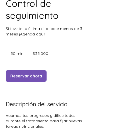
Control de
seguimiento
Si tuviste tu última cita hace menos de 3
meses ¡Agenda aquí!
35.000
pesos
30 min
3
$35.000
chilenos
0
m
i
Reservar ahora
n
Descripción del servicio
Veamos tus progresos y dificultades
durante el tratamiento para fijar nuevas
tareas nutricionales.